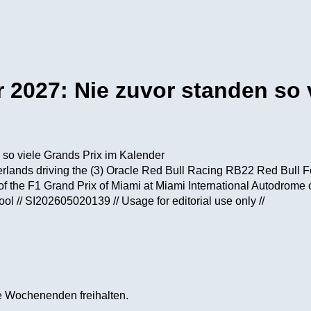
 2027: Nie zuvor standen so 
ands driving the (3) Oracle Red Bull Racing RB22 Red Bull Ford
 of the F1 Grand Prix of Miami at Miami International Autodrome
ol // SI202605020139 // Usage for editorial use only //
le Wochenenden freihalten.